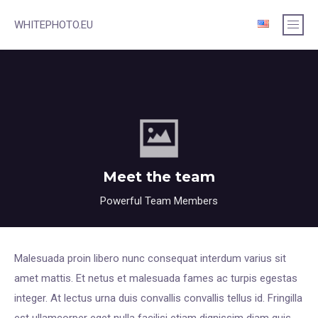
WHITEPHOTO.EU
Meet the team
Powerful Team Members
Malesuada proin libero nunc consequat interdum varius sit
amet mattis. Et netus et malesuada fames ac turpis egestas
integer. At lectus urna duis convallis convallis tellus id. Fringilla
est ullamcorper eget nulla facilisi etiam dignissim diam quis.